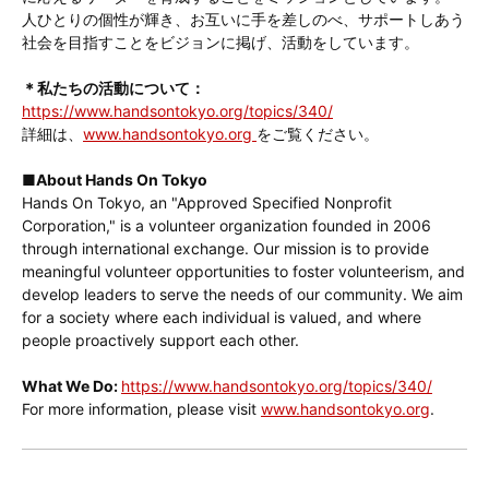
人ひとりの個性が輝き、お互いに手を差しのべ、サポートしあう
社会を目指すことをビジョンに掲げ、活動をしています。
＊私たちの活動について：
https://www.handsontokyo.org/topics/340/
詳細は、
www.handsontokyo.org
をご覧ください。
■About Hands On Tokyo
Hands On Tokyo, an "Approved Specified Nonprofit
Corporation," is a volunteer organization founded in 2006
through international exchange. Our mission is to provide
meaningful volunteer opportunities to foster volunteerism, and
develop leaders to serve the needs of our community. We aim
for a society where each individual is valued, and where
people proactively support each other.
What We Do:
https://www.handsontokyo.org/topics/340/
For more information, please visit
www.handsontokyo.org
.