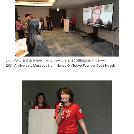
ハンズオン東京創立者ディーバ･ハーシュより20周年記念メッセージ
20th Anniversary Message from Hands On Tokyo Founder Deva Hirsch