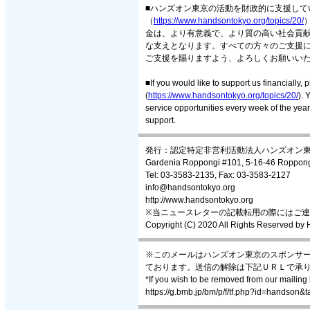
■ハンズオン東京の活動を財政的に支援して
（
https://www.handsontokyo.org/topics/20/
金は、より有意義で、より質の高い社会貢
な支えとなります。すべての方々のご支援
ご支援を賜りますよう、よろしくお願いい
■If you would like to support us financially,
(
https://www.handsontokyo.org/topics/20/
). 
service opportunities every week of the year
support.
発行：認定特定非営利活動法人ハンズオン東京 Ha
Gardenia Roppongi #101, 5-16-46 Roppong
Tel: 03-3583-2135, Fax: 03-3583-2127
info@handsontokyo.org
http://www.handsontokyo.org
※当ニュースレターの記載転用の際にはご
Copyright (C) 2020 All Rights Reserved by
※このメールはハンズオン東京のスポンサ
ております。送信の解除は下記ＵＲＬで承
*If you wish to be removed from our mailing 
https://g.bmb.jp/bm/p/f/tf.php?id=handson&