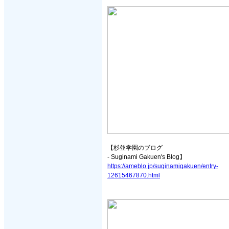
【杉並学園のブログ
- Suginami Gakuen's Blog】
https://ameblo.jp/suginamigakuen/entry-
12615467870.html