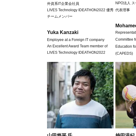
NPO法人 
外資系IT企業会社員
LIVES Technology IDEATHON2022 優秀
代表理事
チームメンバー
Mohamed
Yuka Kanzaki
Representat
Committee f
Employee at a Foreign IT company
An Excellent Award Team member of
Education f
LIVES Technology IDEATHON2022
(CAPEDS)
山田悠平 氏
持田温紀