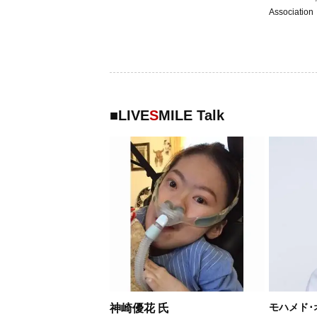
Association
■
LIVE
S
MILE Talk
モハメド･
神崎優花 氏