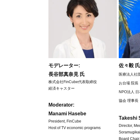
モデレーター:
佐々毅 
長谷部真奈見 氏
医療法人社団
株式会社FinCube代表取締役
お台場 院長
経済キャスター
NPO法人 
協会 理事長
Moderator:
Manami Hasebe
Takeshi
President, FinCube
Director, Me
Host of TV economic programs
Soramugikai
Board Chair