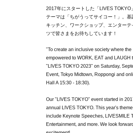
2017年にスタートした「LIVES T
テーマは「ちがうってサイコー！」。基調講演、LI
キッチン、ワークショップ、エンターテ
ツで皆さまをお待ちしています！
"To create an inclusive society where the
empowered to WORK, EAT and LAUGH toge
"LIVES TOKYO 2023" on Saturday, Septemb
Event, Tokyo Midtown, Roppongi and onl
Hall A 15:30 - 18:30).
Our "LIVES TOKYO" event started in 2017, 
annual LIVES TOKYO. This year's theme is
include Keynote Speeches, LIVESMILE 
Entertainment,
and more. We look forward 
excitement!