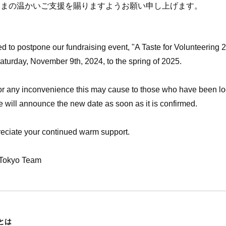
さまの温かいご支援を賜りますようお願い申し上げます。
 to postpone our fundraising event, "A Taste for Volunteering 
aturday, November 9th, 2024, to the spring of 2025.
or any inconvenience this may cause to those who have been lo
We will announce the new date as soon as it is confirmed.
eciate your continued warm support.
Tokyo Team
とは