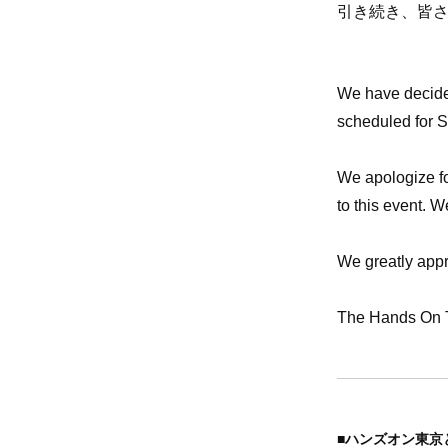
引き続き、皆
We have decided
scheduled for S
We apologize f
to this event. 
We greatly appr
The Hands On 
■ハンズオン東京