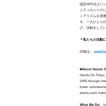
認定NPO法人ハ
ニティのニーズ
ィアリズムを浸
す。一人ひとり
げ、活動をして
＊私たちの活動
詳細は、
www.ha
■About Hands 
Hands On Tokyo, a
2006 through inte
foster volunteeri
where each indivi
What We Do:
h