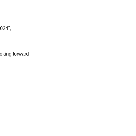
2024",
oking forward